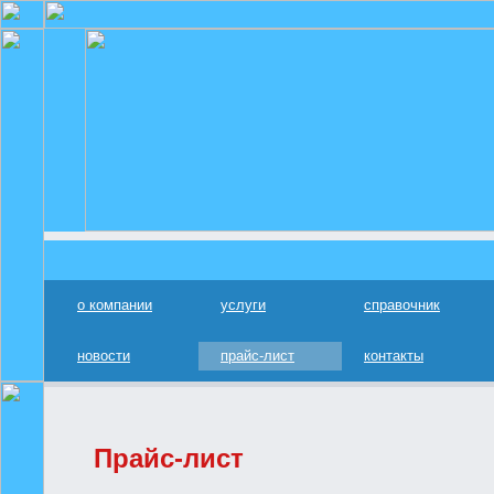
о компании
услуги
справочник
новости
прайс-лист
контакты
Прайс-лист