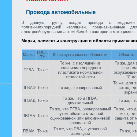
Провода автомобильные
В данную группу входят провода с медными
поливинилхлоридной изоляцией, предназначенные дл
электрооборудования автомобилей, тракторов и мотоциклов.
Марки, элементы конструкции и области применени
ГОСТ,
Марка
Конструктивные особенности
Область 
ТУ
То же, с изоляцией из
То же, для
поливинилхлоридного
при те
ПГВА
То же
пластиката нормальной
окружающей
теплостойкости
°С до
То же, для 
ПГВАЭ
То же
То же, экранированный
сетях, гд
экран
То же, что и ПГВА,
ПГВАД
То же
То же, ч
двухжильный
То же, что ПГВА, бронированный
То же, что 
путем обмотки стальной
мест, гд
ПВГАБ
То же
оцинкованной или алюминиевой
защита от 
проволокой
повре
То же, что ПВА, с утоненной
ПВАМ
То же
То же, ч
изоляцией