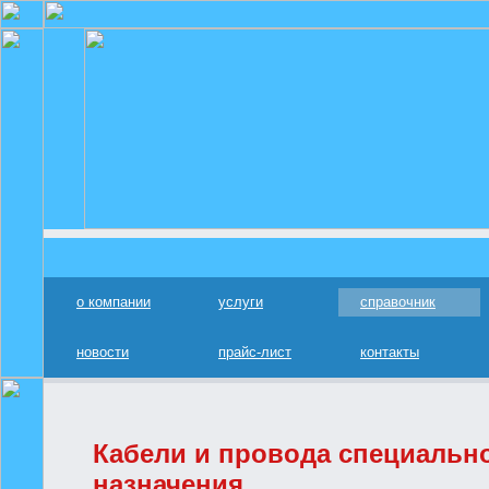
о компании
услуги
справочник
новости
прайс-лист
контакты
Кабели и провода специальн
назначения