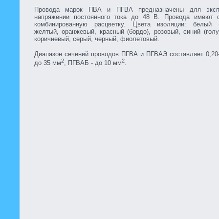
Провода марок ПВА и ПГВА предназначены для эксп
напряжении постоянного тока до 48 В. Провода имеют
комбинированную расцветку. Цвета изоляции: белый (
желтый, оранжевый, красный (бордо), розовый, синий (голу
коричневый, серый, черный, фиолетовый.
Диапазон сечений проводов ПГВА и ПГВАЭ составляет 0,20
2
2
до 35 мм
, ПГВАБ - до 10 мм
.