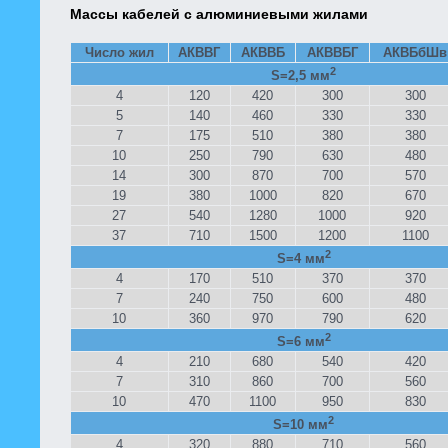
Массы кабелей с алюминиевыми жилами
Число жил
АКВВГ
АКВВБ
АКВВБГ
АКВБбШв
2
S=2,5 мм
4
120
420
300
300
5
140
460
330
330
7
175
510
380
380
10
250
790
630
480
14
300
870
700
570
19
380
1000
820
670
27
540
1280
1000
920
37
710
1500
1200
1100
2
S=4 мм
4
170
510
370
370
7
240
750
600
480
10
360
970
790
620
2
S=6 мм
4
210
680
540
420
7
310
860
700
560
10
470
1100
950
830
2
S=10 мм
4
320
880
710
560