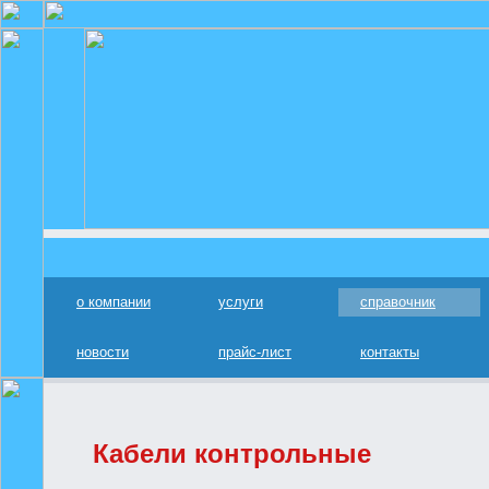
о компании
услуги
справочник
новости
прайс-лист
контакты
Кабели контрольные