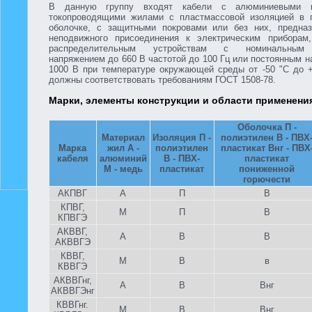
В данную группу входят кабели с алюминиевыми 
токопроводящими жилами с пластмассовой изоляцией в 
оболочке, с защитными покровами или без них, предна
неподвижного присоединения к электрическим приборам
распределительным устройствам с номинальным
напряжением до 660 В частотой до 100 Гц или постоянным 
1000 В при температуре окружающей среды от -50 "С до +
должны соответствовать требованиям ГОСТ 1508-78.
Марки, элементы конструкции и области применени
Оболочка П -
Материал
Изоляция П -
полиэтилен В - ПВХ
Марка
жил А -
полиэтилен
пластикат Внг - ПВХ
кабеля
алюминий
В - ПВХ-
пластикат
М - медь
пластикат
пониженной
горючести
АКПВГ
А
П
В
КПВГ,
М
П
В
КПВГЭ
АКВВГ,
А
В
В
АКВВГЭ
КВВГ,
М
В
в
КВВГЭ
АКВВГнг,
А
В
Внг
АКВВГЭнг
КВВГнг.
М
В
Внг