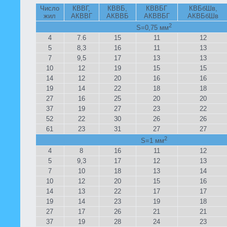
Число
КВВГ,
КВВБ,
КВВБГ
КВБбШв,
жил
АКВВГ
АКВВБ
АКВВБГ
АКВБбШв
2
S=0,75 мм
4
7.6
15
11
12
5
8,3
16
11
13
7
9,5
17
13
13
10
12
19
15
15
14
12
20
16
16
19
14
22
18
18
27
16
25
20
20
37
19
27
23
22
52
22
30
26
26
61
23
31
27
27
2
S=1 мм
4
8
16
11
12
5
9,3
17
12
13
7
10
18
13
14
10
12
20
15
16
14
13
22
17
17
19
14
23
19
18
27
17
26
21
21
37
19
28
24
23