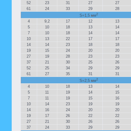
52
23
31
27
27
61
24
33
29
28
2
S=1,5 мм
4
9,2
17
12
13
5
10
18
13
14
7
10
18
14
14
10
13
22
17
17
14
14
23
18
18
19
15
24
20
20
27
19
28
23
23
37
21
30
25
26
52
25
34
29
29
61
27
35
31
31
2
S=2,5 мм
4
10
18
13
14
5
11
19
14
15
7
11
19
15
16
10
14
23
19
19
14
16
24
20
20
19
17
26
22
22
27
21
30
26
26
37
24
33
29
29