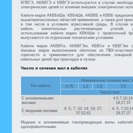
КПВГЭ, АКВВГЭ и КВВГЭ используются в случае необход
электрических цепей от влияния внешних электрических пол
Кабели марок АКВБбШв, КВБбШв, АКВВБ и КВВБ предназна
вышеперечисленных областей применения, а также для прок
в том числе в условиях агрессивной среды. В случае в
кабель значительных растягивающих усилий, ре
использование кабеля марки КВКбШв с проволочной бр
выпускается по отдельным техническим условиям.
Кабели марок АКВВГнг, АКВВГЭнг, КВВГнг и КВВГЭнг о
базовых марок выполнением оболочки из ПВХ-пластика
горючести и применяются для обеспечения пожарной 
кабельных цепей при прокладке в пучках.
Число и сечение жил в кабелях
Номинальное сечение жил, 
Тип кабеля
0,75
1,0
1,5
2,5
Число жил
С алюминиевыми
4;5;7;10;14
-
жилами
19;27;37
4; 5; 7; 10; 14; 19; 27;
4; 5; 7;10;1
С медными жилами
37;52;61
19;27;37
Медные и алюминиевые токопроводящие жилы кабелей
однопроволочными.