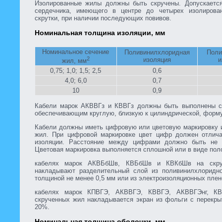
Изолированные жилы должны быть скручены. Допускается
сердечника, имеющего в центре до четырех изолирова
скрутки, при наличии последующих повивов.
Номинальная толщина изоляции, мм
Номинальное сечение
Поливинилхлоридная
Поли
2
изоляция
и
жил, мм
0,75; 1,0; 1,5; 2,5
0,6
4,0; 6,0
0,7
10
0,9
Кабели марок АКВВГз и КВВГз должны быть выполнены с
обеспечивающим круглую, близкую к цилиндрической, форму
Кабели должны иметь цифровую или цветовую маркировку 
жил. При цифровой маркировке цвет цифр должен отлича
изоляции. Расстояние между цифрами должно быть не 
Цветовая маркировка выполняется сплошной или в виде пол
кабелях марок АКВБбШв, КВБбШв и КВКбШв на скру
накладывают разделительный слой из поливинилхлоридно
толщиной не менее 0,5 мм или из электроизоляционных плен
кабелях марок КПВГЭ, АКВВГЭ, КВВГЭ, АКВВГЭнг, КВ
скрученных жил накладывается экран из фольги с перекры
20%.
Номинальная толщина оболочки, мм