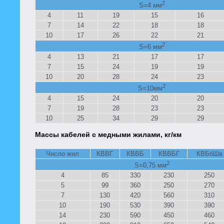
2
S=4 мм
4
11
19
15
16
7
14
22
18
18
10
17
26
22
21
2
S=6 мм
4
13
21
17
17
7
15
24
19
19
10
20
28
24
23
2
S=10мм
4
15
24
20
20
7
19
28
23
23
10
25
34
29
29
Массы кабелей с медными жилами, кг/км
Число жил
КВВГ
КВВБ
КВВБГ
КВБбШв
2
S=0,75 мм
4
85
330
230
250
5
99
360
250
270
7
130
420
560
310
10
190
530
390
390
14
230
590
450
460