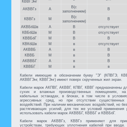
КВВГЭнг
В(с
АКВВГз
А
В
заполнением)
В(с
КВВГз
М
В
заполнением)
АКВБбШв
А
В
отсутствует
КВБбШв
М
В
отсутствует
КВВБбГ
М
В
В
КВКбШв
М
в
отсутствует
АКВВБ
А
в
В
КВВБ
М
в
В
АКВВБГ
А
в
В
КВВБГ
М
в
в
Кабели имеющие в обозначении букву "Э" (КПВГЭ, КВ
АКВВГЭнг, КВВГЭнг) имеют поверх скрученных жил экран.
Кабели марок АКПВГ, АКВВГ, КПВГ, КВВГ предназначены дл
сухих и влажных производственных помещениях, на
кабельных эстакадах, в блоках, в том числе в условия
агрессивных сред, но при отсутствии существенных 
воздействий. При наличии механических воздействий, но бе
растягивающих усилий, для тех же условий применения 
использовать кабели марок АКВВБГ, КВВБГ и КВВБбГ.
Кабели марок АКВВГз, КВВГз применяют для прис
устройствам, требующих уплотнения кабелей при вводе.