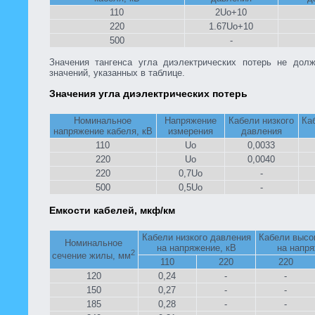
110
2Uo+10
220
1.67Uo+10
500
-
Значения тангенса угла диэлектрических потерь не дол
значений, указанных в таблице.
Значения угла диэлектрических потерь
Номинальное
Напряжение
Кабели низкого
Ка
напряжение кабеля, кВ
измерения
давления
110
Uo
0,0033
220
Uo
0,0040
220
0,7Uo
-
500
0,5Uo
-
Емкости кабелей, мкф/км
Кабели низкого давления
Кабели высо
Номинальное
на напряжение, кВ
на напря
2
сечение жилы, мм
110
220
220
120
0,24
-
-
150
0,27
-
-
185
0,28
-
-