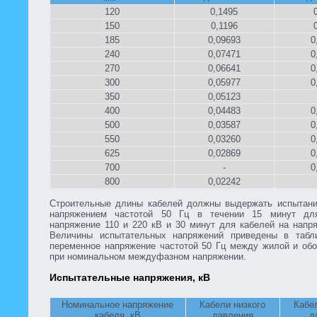
120
0,1495
150
0,1196
185
0,09693
0
240
0,07471
0
270
0,06641
0
300
0,05977
0
350
0,05123
400
0,04483
0
500
0,03587
0
550
0,03260
0
625
0,02869
0
700
-
0
800
0,02242
Строительные длины кабелей должны выдержать испытан
напряжением частотой 50 Гц в течении 15 минут дл
напряжение 110 и 220 кВ и 30 минут для кабелей на напр
Величины испытательных напряжений приведены в табл
переменное напряжение частотой 50 Гц между жилой и обо
при номинальном междуфазном напряжении.
Испытательные напряжения, кВ
Номинальное напряжение
Кабели низкого
Кабе
кабеля, кВ
давления
д