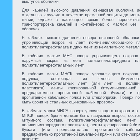
выступов оболочки.
Для кабелей высокого давления свинцовая оболочка и
отдельных случаях в качестве временной защиты до монт
линии, однако в настоящее время более перспектив
транспортировка кабелей в контейнерах с маслом без 
оболочек.
В кабелях низкого давления поверх свинцовой оболочк
упрочняющий покров из лент по-ливинилхлоридного пл
полиэтилентерефталата и двух лент из немагнитного металл
В кабелях маркие МНС поверх упрочняющего покрова
наружный покров из лент поливи-нилхлоридного пл
полиэтилентерефталатных лент.
В кабелях марки МНСК поверх упрочняющего покрова
подушка, состоящая из слоев битумного
полиэтилентерефталатных лент (или лент из поливин
пластиката), ленты крепированной битуминированной
предварительно пропитанной кабельной бумаги) и пр
пропитанной кабельной пряжи или стеклопряжи. Поверх п
быть броня из стальных оцинкованных проволок.
В кабелях марки МНСА поверх упрочняющего покрова и в 
МНСК поверх брони должен быть наружный покров, состо
битумного состава, полиэтилентерефталатных лент
поливинилхлоридного пластиката), ленты крепированной би
бумаги (или предварительно пропитанной кабельн
предварительно пропитанной кабельной пряжи или стеклопр
покрытия.