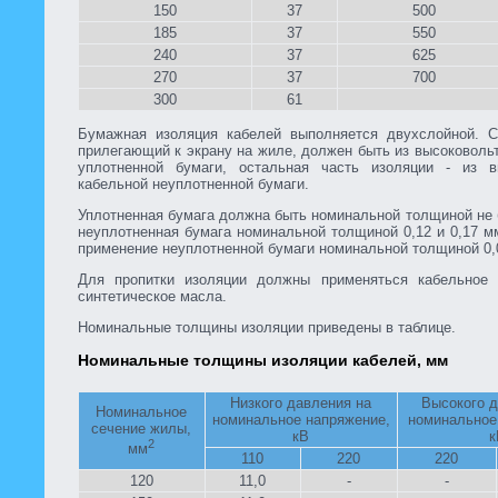
150
37
500
185
37
550
240
37
625
270
37
700
300
61
Бумажная изоляция кабелей выполняется двухслойной. С
прилегающий к экрану на жиле, должен быть из высоковоль
уплотненной бумаги, остальная часть изоляции - из в
кабельной неуплотненной бумаги.
Уплотненная бумага должна быть номинальной толщиной не 
неуплотненная бумага номинальной толщиной 0,12 и 0,17 м
применение неуплотненной бумаги номинальной толщиной 0,
Для пропитки изоляции должны применяться кабельное
синтетическое масла.
Номинальные толщины изоляции приведены в таблице.
Номинальные толщины изоляции кабелей, мм
Низкого давления на
Высокого д
Номинальное
номинальное напряжение,
номинальное
сечение жилы,
кВ
к
2
мм
110
220
220
120
11,0
-
-