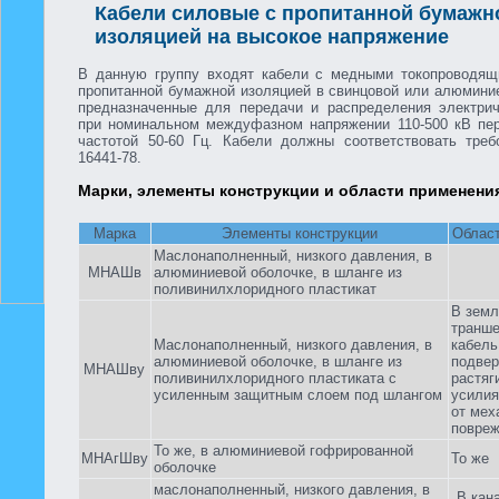
Кабели силовые с пропитанной бумажн
изоляцией на высокое напряжение
В данную группу входят кабели с медными токопроводя
пропитанной бумажной изоляцией в свинцовой или алюмини
предназначенные для передачи и распределения электрич
при номинальном междуфазном напряжении 110-500 кВ пер
частотой 50-60 Гц. Кабели должны соответствовать тре
16441-78.
Марки, элементы конструкции и области применени
Марка
Элементы конструкции
Облас
Маслонаполненный, низкого давления, в
МНАШв
алюминиевой оболочке, в шланге из
поливинилхлоридного пластикат
В земл
транше
Маслонаполненный, низкого давления, в
кабель
алюминиевой оболочке, в шланге из
подвер
МНАШву
поливинилхлоридного пластиката с
растя
усиленным защитным слоем под шлангом
усили
от мех
повре
То же, в алюминиевой гофрированной
МНАгШву
То же
оболочке
маслонаполненный, низкого давления, в
В кан