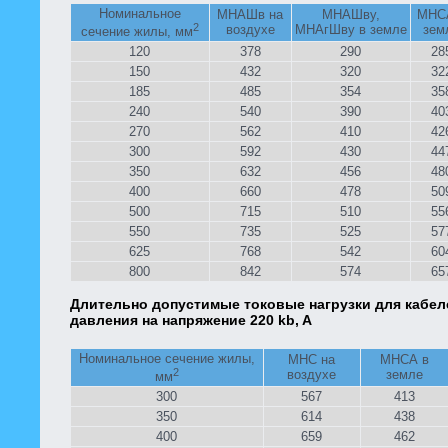
Номинальное
МНАШв на
МНАШву,
МНС
2
воздухе
МНАгШву в земле
зем
сечение жилы, мм
120
378
290
28
150
432
320
32
185
485
354
35
240
540
390
40
270
562
410
42
300
592
430
44
350
632
456
48
400
660
478
50
500
715
510
55
550
735
525
57
625
768
542
60
800
842
574
65
Длительно допустимые токовые нагрузки для кабел
давления на напряжение 220 kb, A
Номинальное сечение жилы,
МНС на
МНСА в
2
воздухе
земле
мм
300
567
413
350
614
438
400
659
462