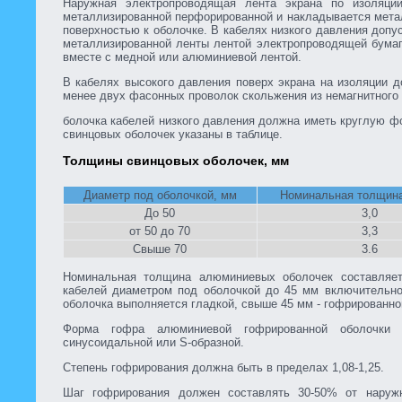
Наружная электропроводящая лента экрана по изоляци
металлизированной перфорированной и накладывается мета
поверхностью к оболочке. В кабелях низкого давления допу
металлизированной ленты лентой электропроводящей бумаг
вместе с медной или алюминиевой лентой.
В кабелях высокого давления поверх экрана на изоляции 
менее двух фасонных проволок скольжения из немагнитного
болочка кабелей низкого давления должна иметь круглую 
свинцовых оболочек указаны в таблице.
Толщины свинцовых оболочек, мм
Диаметр под оболочкой, мм
Номинальная толщина
До 50
3,0
от 50 до 70
3,3
Свыше 70
3.6
Номинальная толщина алюминиевых оболочек составляе
кабелей диаметром под оболочкой до 45 мм включительн
оболочка выполняется гладкой, свыше 45 мм - гофрированно
Форма гофра алюминиевой гофрированной оболочки
синусоидальной или S-образной.
Степень гофрирования должна быть в пределах 1,08-1,25.
Шаг гофрирования должен составлять 30-50% от наруж