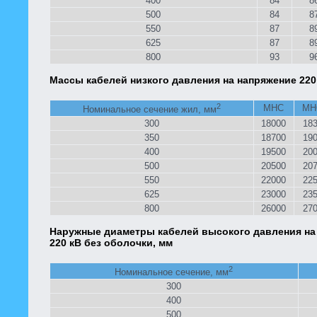
400
84
8
500
84
8
550
87
8
625
87
8
800
93
9
Массы кабелей низкого давления на напряжение 220 
2
МНС
МН
Номинальное сечение жил, мм
300
18000
18
350
18700
19
400
19500
20
500
20500
20
550
22000
22
625
23000
23
800
26000
27
Наружные диаметры кабелей высокого давления на
220 кВ без оболочки, мм
2
Номинальное сечение, мм
300
400
500