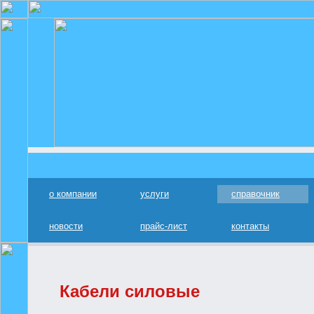
о компании
услуги
справочник
новости
прайс-лист
контакты
Кабели силовые