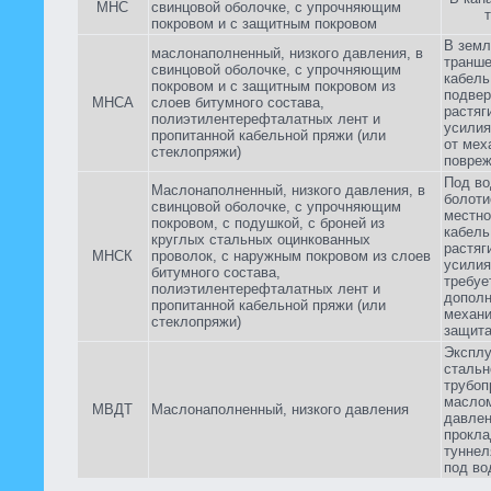
МНС
свинцовой оболочке, с упрочняющим
покровом и с защитным покровом
В земл
маслонаполненный, низкого давления, в
транше
свинцовой оболочке, с упрочняющим
кабель
покровом и с защитным покровом из
подвер
МНСА
слоев битумного состава,
растя
полиэтилентерефталатных лент и
усили
пропитанной кабельной пряжи (или
от мех
стеклопряжи)
повре
Под во
Маслонаполненный, низкого давления, в
болоти
свинцовой оболочке, с упрочняющим
местно
покровом, с подушкой, с броней из
кабель
круглых стальных оцинкованных
растя
МНСК
проволок, с наружным покровом из слоев
усилия
битумного состава,
требуе
полиэтилентерефталатных лент и
дополн
пропитанной кабельной пряжи (или
механи
стеклопряжи)
защит
Эксплу
сталь
трубоп
масло
МВДТ
Маслонаполненный, низкого давления
давлен
прокл
туннел
под во