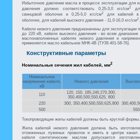
Избыточное давление масла в процессе эксплуатации для к
2
давления должно соответствовать 0,25-3,0 кгс/см
для
2
свинцовой оболочке и 0,25-5,0 кгс/см
для кабелей в 
2
оболочке, для кабелей высокого давления - 11,0-16,0 кгс/см
.
Кабели низкого давления предназначены для эксплуатации 
до 220 кВ, кабели высокого давления - во всем диапазоне
маслонаполненных кабелях низкого давления и напряжен
применяется масло кабельное МНК-4В (ТУ38.401-58-76).
Конструктивные параметры
2
Номинальные сечения жил кабелей, мм
Номинальное
напряжение кабеля,
Низкого давления
Высоко
кВ
120, 150, 185,240,270,300,
110
350,400,500,550,625, 800
220
300, 350,400,500,550,625,800
300,400,5
500
-
550
Токопроводящие жилы кабелей должны быть круглой формы
Жила кабелей низкого давления должна быть изготовл
отожженных луженых проволок и иметь в центре канал.
кабеля синтетическим маслом допускается изготовл