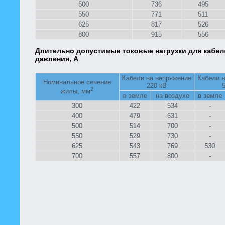
500
736
495
550
771
511
625
817
526
800
915
556
Длительно допустимые токовые нагрузки для кабел
давления, А
Кабели на напряжение
Кабели 
Номинальное сечение
220 кВ
2
жилы, мм
в земле
на воздухе
в земле
300
422
534
-
400
479
631
-
500
514
700
-
550
529
730
-
625
543
769
530
700
557
800
-