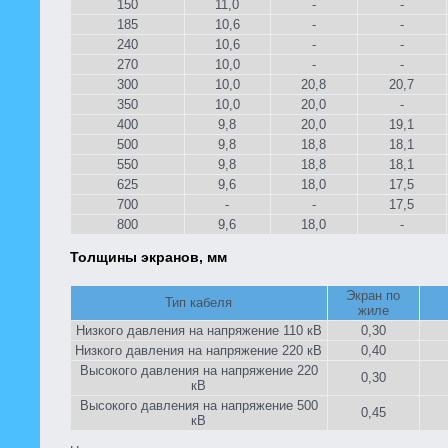
150
11,0
-
-
185
10,6
-
-
240
10,6
-
-
270
10,0
-
-
300
10,0
20,8
20,7
350
10,0
20,0
-
400
9,8
20,0
19,1
500
9,8
18,8
18,1
550
9,8
18,8
18,1
625
9,6
18,0
17,5
700
-
-
17,5
800
9,6
18,0
-
Толщины экранов, мм
Экран по
Тип кабеля
жиле
Низкого давления на напряжение 110 кВ
0,30
Низкого давления на напряжение 220 кВ
0,40
Высокого давления на напряжение 220
0,30
кВ
Высокого давления на напряжение 500
0,45
кВ