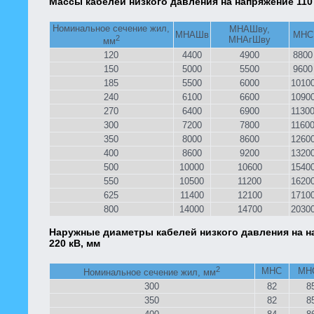
Массы кабелей низкого давления на напряжение 110 
Номинальное сечение жил,
МНАШву,
МНАШв
МНС
2
МНАгШву
мм
120
4400
4900
8800
150
5000
5500
9600
185
5500
6000
1010
240
6100
6600
1090
270
6400
6900
1130
300
7200
7800
1160
350
8000
8600
1260
400
8600
9200
1320
500
10000
10600
1540
550
10500
11200
1620
625
11400
12100
1710
800
14000
14700
2030
Наружные диаметры кабелей низкого давления на н
220 кВ, мм
2
МНС
МН
Номинальное сечение жил, мм
300
82
8
350
82
8