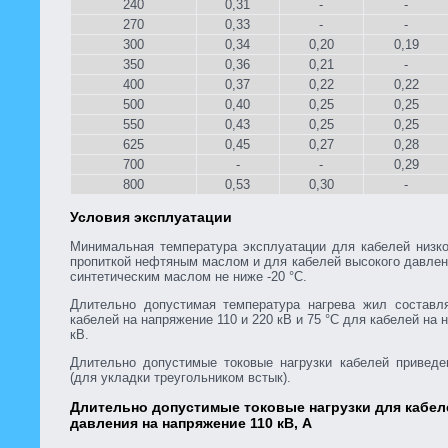
240
0,31
-
-
270
0,33
-
-
300
0,34
0,20
0,19
350
0,36
0,21
-
400
0,37
0,22
0,22
500
0,40
0,25
0,25
550
0,43
0,25
0,25
625
0,45
0,27
0,28
700
-
-
0,29
800
0,53
0,30
-
Условия эксплуатации
Минимальная температура эксплуатации для кабелей низко
пропиткой нефтяным маслом и для кабелей высокого давлен
синтетическим маслом не ниже -20 °С.
Длительно допустимая температура нагрева жил составл
кабелей на напряжение 110 и 220 кВ и 75 °С для кабелей на 
кВ.
Длительно допустимые токовые нагрузки кабелей приведе
(для укладки треугольником встык).
Длительно допустимые токовые нагрузки для кабел
давления на напряжение 110 кВ, А