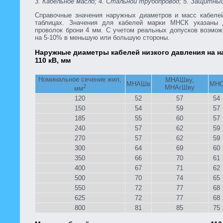
3. Кабельное масло; 4. Стальной трубопровод; 5. Защитный
Справочные значения наружных диаметров и масс кабеле
таблицах. Значения для кабелей марки МНСК указаны 
проволок брони 4 мм. С учетом реальных допусков возмож
на 5-10% в меньшую или большую стороны.
Наружные диаметры кабелей низкого давления на н
110 кВ, мм
Номинальное сечение жил,
МНАШву,
МНАШв
МН
2
МНАгШву
мм
120
52
57
54
150
54
59
57
185
55
60
57
240
57
62
59
270
57
62
59
300
64
69
60
350
66
70
61
400
67
71
62
500
70
74
65
550
72
77
68
625
72
77
68
800
81
85
75