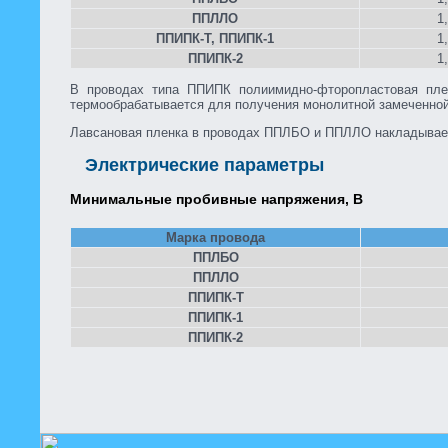
ППЛЛО
1
ППИПК-Т, ППИПК-1
1
ППИПК-2
1
В проводах типа ППИПК полиимидно-фторопластовая пле
термообрабатывается для получения монолитной замеченной
Лавсановая пленка в проводах ППЛБО и ППЛЛО накладывает
Электрические параметры
Минимальные пробивные напряжения, В
Марка провода
ППЛБО
ППЛЛО
ППИПК-Т
ППИПК-1
ППИПК-2