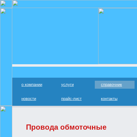
о компании
услуги
справочник
новости
прайс-лист
контакты
Провода обмоточные