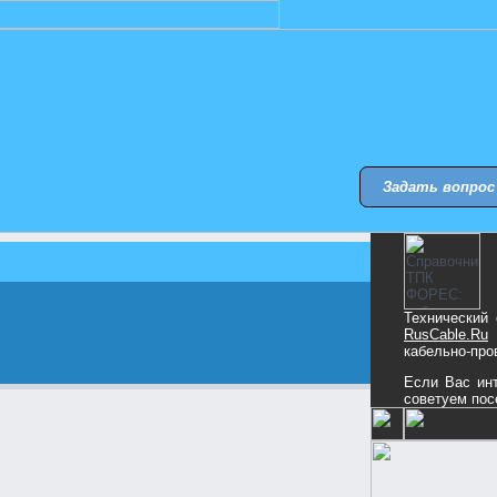
Задать вопрос
Технический
RusCable.Ru
кабельно-про
Если Вас инт
советуем пос