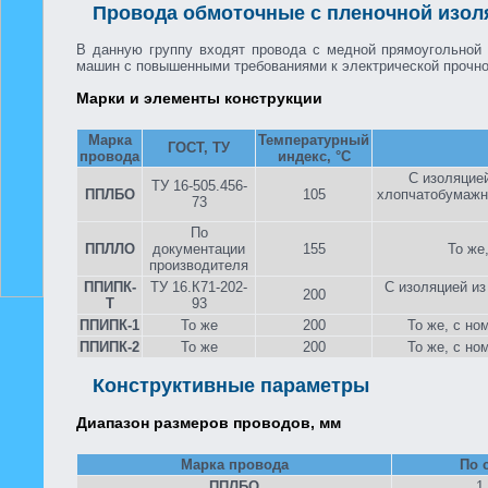
Провода обмоточные с пленочной изол
В данную группу входят провода с медной прямоугольной 
машин с повышенными требованиями к электрической прочно
Марки и элементы конструкции
Марка
Температурный
ГОСТ, ТУ
провода
индекс, °С
С изоляцией
ТУ 16-505.456-
ППЛБО
105
хлопчатобумажн
73
По
ППЛЛО
документации
155
То же
производителя
ППИПК-
ТУ 16.К71-202-
С изоляцией и
200
Т
93
ППИПК-1
То же
200
То же, с но
ППИПК-2
То же
200
То же, с но
Конструктивные параметры
Диапазон размеров проводов, мм
Марка провода
По 
ППЛБО
1