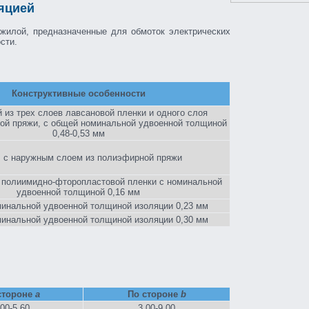
яцией
жилой, предназначенные для обмоток электрических
сти.
Конструктивные особенности
 из трех слоев лавсановой пленки и одного слоя
ой пряжи, с общей номинальной удвоенной толщиной
0,48-0,53 мм
, с наружным слоем из полиэфирной пряжи
з полиимидно-фторопластовой пленки с номинальной
удвоенной толщиной 0,16 мм
минальной удвоенной толщиной изоляции 0,23 мм
минальной удвоенной толщиной изоляции 0,30 мм
стороне
а
По стороне
b
,00-5,60
3,00-9,00