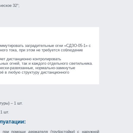
ческое 32°;
оммутировать заградительные огни «СДЗО-05-1» с
нного тока, при этом не требуется соблюдение
яет дистанционно контролировать
ьных огней, так и каждого отдельного светильника.
чески-развязанные, нормально-замкнутые
 её в любую структуру дистанционного
уры) – 1 шт.
1 шт.
луатации:
я при помощи держателя (трубостойки) с наружной