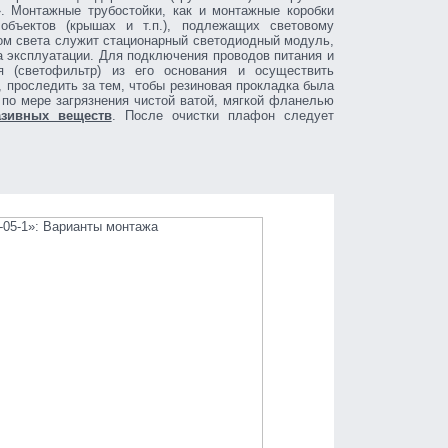
. Монтажные трубостойки, как и монтажные коробки
объектов (крышах и т.п.), подлежащих световому
ом света служит стационарный светодиодный модуль,
а эксплуатации. Для подключения проводов питания и
я (светофильтр) из его основания и осуществить
, проследить за тем, чтобы резиновая прокладка была
 по мере загрязнения чистой ватой, мягкой фланелью
азивных веществ
. После очистки плафон следует