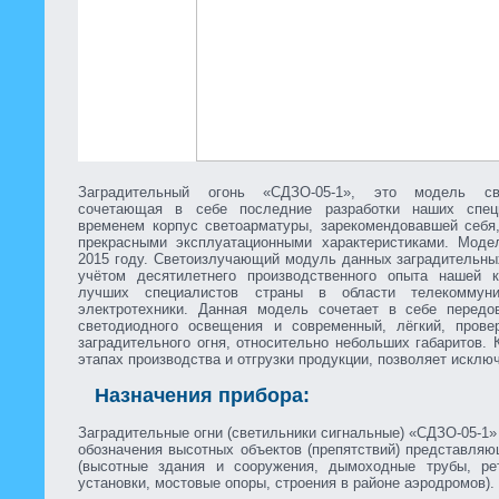
Заградительный огонь «СДЗО-05-1», это модель све
сочетающая в себе последние разработки наших спец
временем корпус светоарматуры, зарекомендовавшей себя
прекрасными эксплуатационными характеристиками. Моде
2015 году. Светоизлучающий модуль данных заградительных
учётом десятилетнего производственного опыта нашей к
лучших специалистов страны в области телекоммуни
электротехники. Данная модель сочетает в себе передо
светодиодного освещения и современный, лёгкий, прове
заградительного огня, относительно небольших габаритов. 
этапах производства и отгрузки продукции, позволяет исклю
Назначения прибора:
Заградительные огни (светильники сигнальные) «СДЗО-05-1
обозначения высотных объектов (препятствий) представля
(высотные здания и сооружения, дымоходные трубы, ре
установки, мостовые опоры, строения в районе аэродромов).