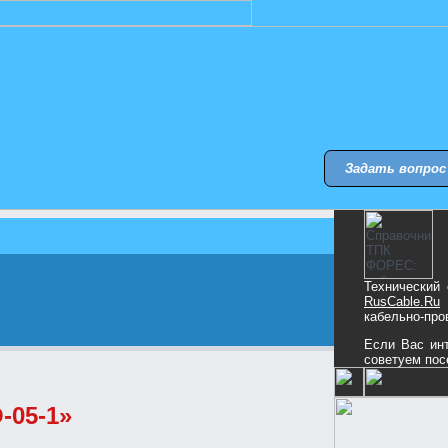
Задать вопрос
Технический
RusCable.Ru
кабельно-про
Если Вас инт
советуем пос
-05-1»