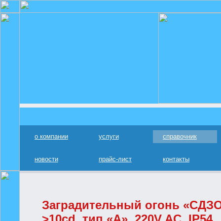
о компании
услуги
справочник
новости
прайс-лист
контакты
Заградительный огонь «СДЗО
>10cd, тип «А», 220V AC, IP54