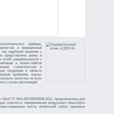
тосигнального прибора,
иалистов и проверенный
, как надёжное решение с
ль представлена рынку в
 огней, разрабатывался с
омпании и бизнес-кейсов
каций, строительства и
вые тенденции в области
ренный временем, корпус
Контроль качества на всех
чить случаи рекламаций.
» >10cd
ТУ 3461-003-69016606-2011
, предназначены для
ющих опасность передвижению воздушного транспорта
трансляционные мачты мобильной связи, крановые