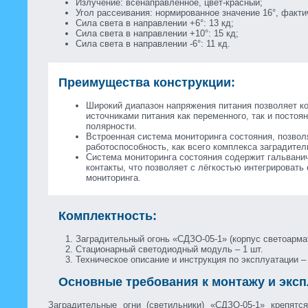
Излучение: всенаправленное, цвет-красный;
Угол рассеивания: нормированное значение 16°, факти
Сила света в направлении +6°: 13 кд;
Сила света в направлении +10°: 15 кд;
Сила света в направлении -6°: 11 кд.
Преимущества конструкции:
Широкий диапазон напряжения питания позволяет к
источниками питания как переменного, так и постоя
полярности.
Встроенная система мониторинга состояния, позвол
работоспособность, как всего комплекса заградител
Система мониторинга состояния содержит гальвани
контакты, что позволяет с лёгкостью интегрировать
мониторинга.
Комплектность:
Заградительный огонь «СДЗО-05-1» (корпус светоармат
Стационарный светодиодный модуль – 1 шт.
Техническое описание и инструкция по эксплуатации – 
Основные требования к монтажу и эксп
Заградительные огни (светильники) «СДЗО-05-1» крепятс