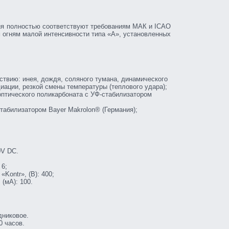
ния полностью соответствуют требованиям МАК и ICAO
огням малой интенсивности типа «А», установленных
ствию: инея, дождя, соляного тумана, динамического
иации, резкой смены температуры (теплового удара);
оптического поликарбоната с УФ-стабилизатором
табилизатором Bayer Makrolon® (Германия);
0V DC.
 6;
ontr», (В): 400;
(мА): 100.
дниковое.
0 часов.