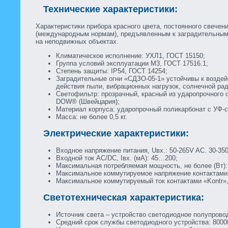
Технические характеристики:
Характеристики прибора красного цвета, постоянного свече
(международным нормам), предъявленным к заградительным 
на неподвижных объектах.
Климатическое исполнение: УХЛ1, ГОСТ 15150;
Группа условий эксплуатации М3, ГОСТ 17516.1;
Степень защиты: IP54, ГОСТ 14254;
Заградительные огни «СДЗО-05-1» устойчивы к воздей
действия пыли, вибрационных нагрузок, солнечной рад
Светофильтр: прозрачный, красный из ударопрочного 
DOW® (Швейцария);
Материал корпуса: ударопрочный поликарбонат с УФ-с
Масса: не более 0,5 кг.
Электрические характеристики:
Входное напряжение питания, Uвх.: 50-265V AC. 30-35
Входной ток AC/DC, Iвх. (мА): 45…200;
Максимальная потребляемая мощность, не более (Вт):
Максимальное коммутируемое напряжение контактами «K
Максимальное коммутируемый ток контактами «Kontr», 
Светотехническая характеристика:
Источник света – устройство светодиодное полупрово
Средний срок службы светодиодного устройства: 8000