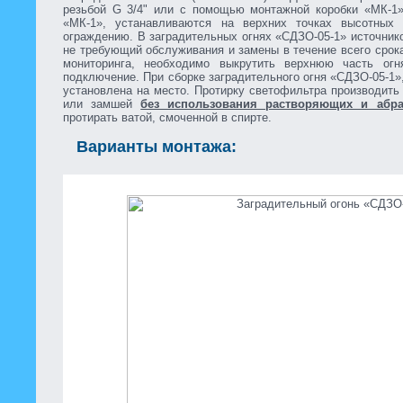
резьбой G 3/4" или с помощью монтажной коробки «МК-1»
«МК-1», устанавливаются на верхних точках высотных 
ограждению. В заградительных огнях «СДЗО-05-1» источник
не требующий обслуживания и замены в течение всего срок
мониторинга, необходимо выкрутить верхнюю часть огн
подключение. При сборке заградительного огня «СДЗО-05-1»
установлена на место. Протирку светофильтра производить
или замшей
без использования растворяющих и абр
протирать ватой, смоченной в спирте.
Варианты монтажа: