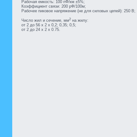
Рабочая емкость: 100 пФ/км ±5%;
Коэффициент связи: 200 рФ/100м;
Рабочее пиковое напряжение (не для силовых цепей): 250 В;
2
Число жил и сечение, мм
на жилу:
от 2 до 56 х 2 х 0,2; 0,35; 0,5;
от 2 до 24 х 2 х 0.75.