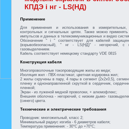
КПДЭ i нг - LS(НД)
Применение
Для применения и использования в измерительных, 
контрольных и сигнальных цепях. Также можно применять
импульсов и данных в телекоммуникационных и видео систе
Обозначение " i " соответствует для кабелей защище
(взрывобезопасный), " нг - LS(НД)" - негорючий, с 
газовыделением.
Кабель соответствует немецкому стандарту VDE 0815
Конструкция кабеля
Многопроволочные токопроводящие жилы из меди;
Изоляция жил - ПВХ-пластикат, цветная кодировка жил;
2 жилы скручены в пару, 4 пары в сегмент (2х2х0,5), сегме
пленку и однонаправленной скруткой в сердечник, сердечн
пленкой;
Экран - из луженой медной проволоки, + алюмофлекс;
Внешняя оболочка - негорючий, с низким дымо- газовыделе
(синего) цвета.
Технические и электрические требования
Проводник: многожильный, класс 2;
Минимальный радиус изгиба - 6 диаметров кабеля;
Температура применения: - 30°С до +70°С;