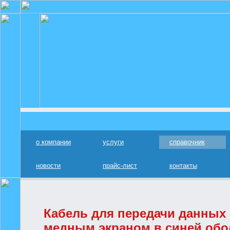
о компании
услуги
справочник
новости
прайс-лист
контакты
Кабель для передачи данных 
медным экраном в синей обо