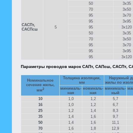
50
3x35
70
3x50
95
3x70
95
3x95
САСПт,
5
95
3x120
САСПсш
50
3x35
70
3x50
95
3x70
95
3x95
95
3x120
Параметры проводов марок САПт, САПсш, САСПт, 
Толщина изоляции,
Наружный д
Номинальное
мм
жилы по изол
сечение жилы,
минималь-
номиналь-
минималь-
ма
2
мм
ная
ная
ный
10
1,0
1,2
5,7
16
1,0
1,2
6,7
25
1,2
1,4
8,3
35
1,4
1,6
9,7
50
1,4
1,6
11,1
70
1,6
1,8
12,9