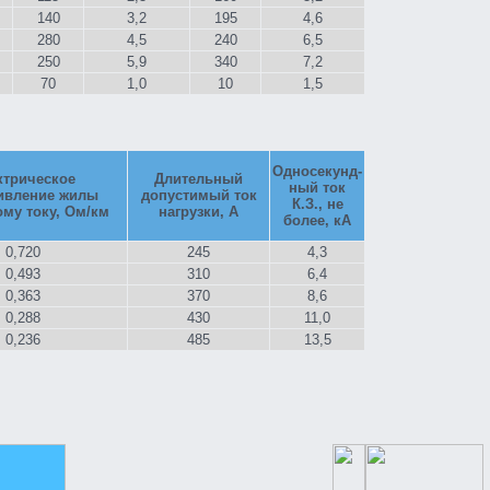
140
3,2
195
4,6
280
4,5
240
6,5
250
5,9
340
7,2
70
1,0
10
1,5
Односекунд-
ктрическое
Длительный
ный ток
ивление жилы
допустимый ток
К.З., не
му току, Ом/км
нагрузки, А
более, кА
0,720
245
4,3
0,493
310
6,4
0,363
370
8,6
0,288
430
11,0
0,236
485
13,5