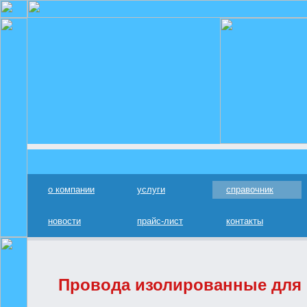
о компании
услуги
справочник
новости
прайс-лист
контакты
Провода изолированные для