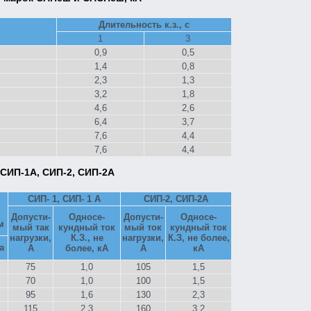
Длительность к.з., с
1
3
0,9
0,5
1,4
0,8
2,3
1,3
3,2
1,8
4,6
2,6
6,4
3,7
7,6
4,4
7,6
4,4
СИП-1А, СИП-2, СИП-2А
СИП- 1, СИП- 1 А
СИП-2, СИП-2А
Допусти-
Односе-
Допусти-
Односе-
м
мый так
кундный ток
мый ток
кундный ток
нагрузки,
К.З., не
нагрузки,
К.З, не более,
а
А
более, кА
А
кА
75
1,0
105
1,5
70
1,0
100
1,5
95
1,6
130
2,3
115
2,3
160
3,2