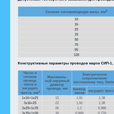
2
Сечение токопроводящеи жилы, мм
10
16
25
35
50
70
95
120
Конструктивные параметры проводов марок СИП-1, 
Число и
Электрическое
сечение
Максималь-
сопрогивление
провод-
ный наружный
постоянному теку, Ом/к
ников и
диаметр
несущего
провода, мм
провод-
несущего тросс
2
ников
тросса, мм
1x16+1x25
15
1,91
1,38
3x16+25
22
1,91
1,38
3x25+1x35
26
1,2
0,986
3x35+1x50
30
0,868
0,720