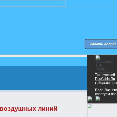
Задать вопрос
Технический
RusCable.Ru
кабельно-про
Если Вас инт
советуем пос
 воздушных линий