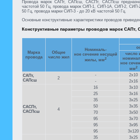
Провода марок САПт, САПсш, САСПт, САСПсш предназна
частотой 50 Гц, провода марок СИП-1, СИП-1А, СИП-2, СИП-2
50 Гц, провода марки СИП-3 - до 20 кВ частотой 50 Гц.
Основные конструктивные характеристики проводов приведе
Конструктивные параметры проводов марок САПт,
о
Номиналь-
Марка
Общее
число 
ное сечение несущей
провода
число жил
номинал
2
жилы, мм
ное сечен
2
мм
-
2x10
САПт,
2
САПсш
-
2x16
16
3x10
25
3x16
35
3x25
50
3x35
САСПт,
4
САСПсш
70
3x50
95
3x70
95
3x95
95
3x120
35
3x25