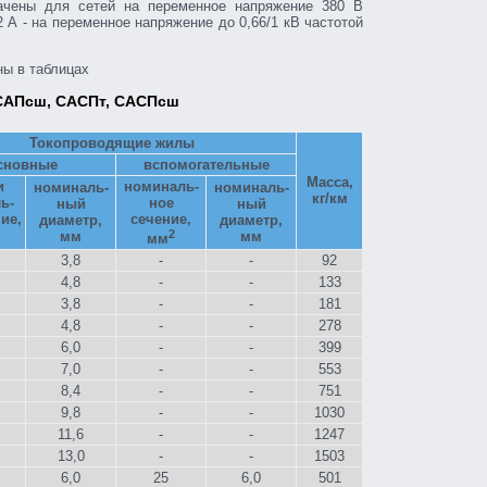
чены для сетей на переменное напряжение 380 В
 А - на переменное напряжение до 0,66/1 кВ частотой
ны в таблицах
 САПсш, САСПт, САСПсш
Токопроводящие жилы
сновные
вспомогательные
Масса,
и
номиналь-
номиналь-
номиналь-
кг/км
ь-
ное
ный
ный
ие,
сечение,
диаметр,
диаметр,
2
мм
мм
мм
3,8
-
-
92
4,8
-
-
133
3,8
-
-
181
4,8
-
-
278
6,0
-
-
399
7,0
-
-
553
8,4
-
-
751
9,8
-
-
1030
11,6
-
-
1247
13,0
-
-
1503
6,0
25
6,0
501