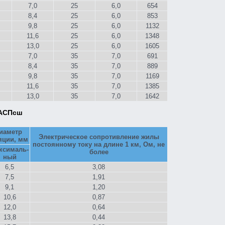
7,0
25
6,0
654
8,4
25
6,0
853
9,8
25
6,0
1132
11,6
25
6,0
1348
13,0
25
6,0
1605
7,0
35
7,0
691
8,4
35
7,0
889
9,8
35
7,0
1169
11,6
35
7,0
1385
13,0
35
7,0
1642
САСПсш
иаметр
Электрическое сопротивление жилы
яции, мм
постоянному току на длине 1 км, Ом, не
ксималь-
более
ный
6,5
3,08
7,5
1,91
9,1
1,20
10,6
0,87
12,0
0,64
13,8
0,44