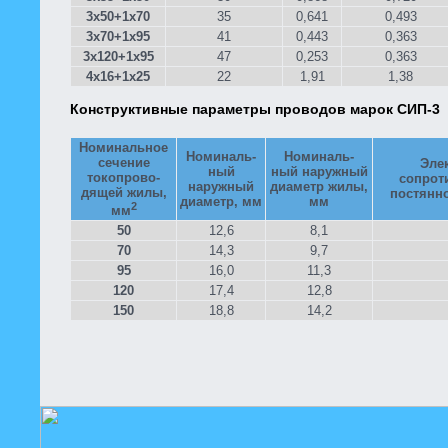
3x50+1x70
35
0,641
0,493
3x70+1x95
41
0,443
0,363
3x120+1x95
47
0,253
0,363
4x16+1x25
22
1,91
1,38
Конструктивные параметры проводов марок СИП-3
Номинальное
Номиналь-
Номиналь-
сечение
Эле
ный
ный наружный
токопрово-
сопрот
наружный
диаметр жилы,
дящей жилы,
постянно
диаметр, мм
мм
2
мм
50
12,6
8,1
70
14,3
9,7
95
16,0
11,3
120
17,4
12,8
150
18,8
14,2