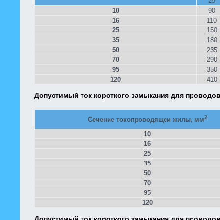
25
10
90
16
110
25
150
35
180
50
235
70
290
95
350
120
410
Допустимый ток короткого замыкания для проводов
2
Сечение токопроводящеи жилы, мм
10
16
25
35
50
70
95
120
Допустимый ток короткого замыкания для проводо