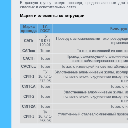
В данную группу входят провода, предназначенные для п
силовых и осветительных сетях.
Марки и элементы конструкции
Марка
ТУ,
Конструк
провода
ГОСТ
ТУ
Провод с алюминиевыми токопроводящим
САПт
16.К71-
термопла
120-91
САПсш
То же
То же, с изоляцией из свето
Провод самонесущий с алюминиев
САСПт
То же
светостабилизированного терм
САСПсш
То же
То же, с изоляцией из светостабилиз
ТУ
Уплотненные алюминиевые жилы, изолир
СИП-1
16.К7 1-
полиэтиленом, скрученные вокруг н
272-98
(не
СИП-1А
То же
То же, с 
Уплотненные алюминиевые жилы, и
СИП-2
То же
полиэтиленом, скрученные вокруг н
(не
СИП-2А
То же
То же, с 
Ту
Уплотненный сталеалюминиевый провод
СИП-3
16.К7 1-
п
268-98