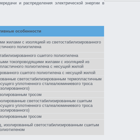
ередачи и распределения электрической энергии в
тивные особенности
и жилами с изоляцией из светостабилизированного
стичного полиэтилена
стабилизированного сшитого полиэтилена
ыми токопроводящими жилами с изоляцией из
опластичного полиэтилена с несущей жилой
ированного сшитого полиэтилена с несущей жилой
ованные светостабилизированным термопластичным
есущего уплотненного сталеалюминиевого троса
изолированного)
изолированным тросом
золированные светостабилизированным сшитым
есущего уплотненного сталеалюминиевого троса
изолированного)
изолированным тросом
, изолированный светостабилизированным сшитым
олиэтиленом