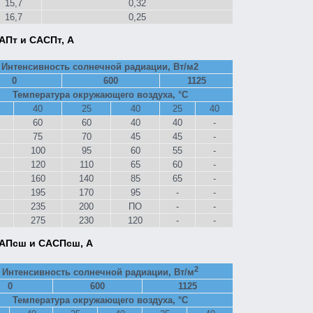
15,7
0,32
16,7
0,25
АПт и САСПт, А
Интенсивность солнечной радиации, Вт/м2
0
600
1125
Температура окружающего воздуха, °С
40
25
40
25
40
60
60
40
40
-
75
70
45
45
-
100
95
60
55
-
120
110
65
60
-
160
140
85
65
-
195
170
95
-
-
235
200
ПО
-
-
275
230
120
-
-
САПсш и САСПсш, А
2
Интенсивность солнечной радиации, Вт/м
0
600
1125
Температура окружающего воздуха, °С