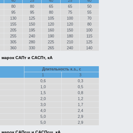
40
25
40
25
40
80
80
65
65
50
95
95
80
75
55
130
125
105
100
70
155
150
120
120
80
205
195
160
150
100
255
240
190
180
115
305
280
225
210
125
360
330
265
240
140
 марок САПт и САСПт, кА
Длительность к.з., с
1
3
0,6
0,3
1,0
0,5
1,5
0,8
2,0
1,2
3,0
1,7
4,0
2,4
5,0
2,9
5,0
2,9
в марок САПсш и САСПсш, кА