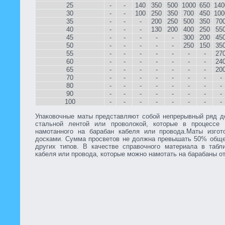
25
-
-
140
350
500
1000
650
140
30
-
-
100
250
350
700
450
100
35
-
-
-
200
250
500
350
70
40
-
-
-
130
200
400
250
55
45
-
-
-
-
-
300
200
45
50
-
-
-
-
-
250
150
35
55
-
-
-
-
-
-
-
27
60
-
-
-
-
-
-
-
24
65
-
-
-
-
-
-
-
20
70
-
-
-
-
-
-
-
-
80
-
-
-
-
-
-
-
-
90
-
-
-
-
-
-
-
-
100
-
-
-
-
-
-
-
-
Упаковочные маты представляют собой непрерывный ряд д
стальной лентой или проволокой, которые в процессе 
намотанного на барабан кабеля или провода.Маты изго
досками. Сумма просветов не должна превышать 50% общ
других типов. В качестве справочного материала в таб
кабеля или провода, которые можно намотать на барабаны о