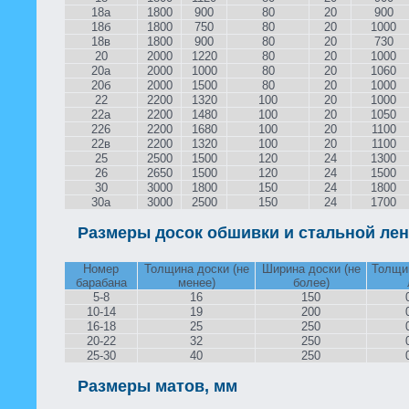
18а
1800
900
80
20
900
18б
1800
750
80
20
1000
18в
1800
900
80
20
730
20
2000
1220
80
20
1000
20а
2000
1000
80
20
1060
20б
2000
1500
80
20
1000
22
2200
1320
100
20
1000
22а
2200
1480
100
20
1050
226
2200
1680
100
20
1100
22в
2200
1320
100
20
1100
25
2500
1500
120
24
1300
26
2650
1500
120
24
1500
30
3000
1800
150
24
1800
30а
3000
2500
150
24
1700
Размеры досок обшивки и стальной лен
Номер
Толщина доски (не
Ширина доски (не
Толщи
барабана
менее)
более)
5-8
16
150
10-14
19
200
16-18
25
250
20-22
32
250
25-30
40
250
Размеры матов, мм