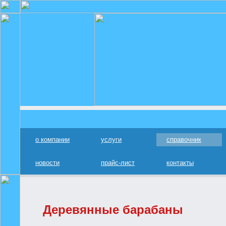
о компании
услуги
справочник
новости
прайс-лист
контакты
Деревянные барабаны