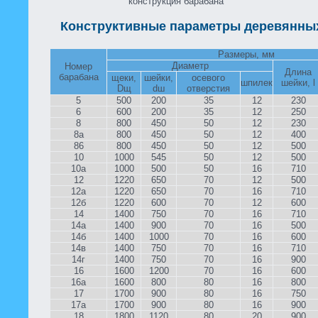
конструкция барабана
Конструктивные параметры деревянны
Размеры, мм
Диаметр
Номер
Длина
барабана
щеки,
шейки,
осевого
шпилек
шейки, l
Dщ
dш
отверстия
5
500
200
35
12
230
6
600
200
35
12
250
8
800
450
50
12
230
8а
800
450
50
12
400
86
800
450
50
12
500
10
1000
545
50
12
500
10а
1000
500
50
16
710
12
1220
650
70
12
500
12а
1220
650
70
16
710
12б
1220
600
70
12
600
14
1400
750
70
16
710
14а
1400
900
70
16
500
14б
1400
1000
70
16
600
14в
1400
750
70
16
710
14г
1400
750
70
16
900
16
1600
1200
70
16
600
16а
1600
800
80
16
800
17
1700
900
80
16
750
17а
1700
900
80
16
900
18
1800
1120
80
20
900