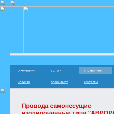
о компании
услуги
справочник
новости
прайс-лист
контакты
Провода самонесущие
изолированные типа "АВРОР