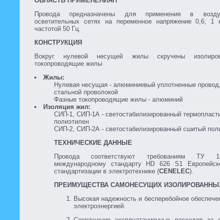
ОБЛАСТЬ ПРИМЕНЕНИЯП
Провода предназначены для применения в возд
осветительных сетях на переменное напряжение 0,6; 1 
частотой 50 Гц.
КОНСТРУКЦИЯ
Вокруг нулевой несущей жилы скручены изолиро
токопроводящие жилы
Жилы:
Нулевая несущая - алюминиевый уплотненные провод
стальной проволокой
Фазные токопроводящие жилы - алюминий
Изоляция жил:
СИП-1, СИП-1А - светостабилизированный термопласт
полиэтилен
СИП-2, СИП-2А - светостабилизированный сшитый пол
ТЕХНИЧЕСКИЕ ДАННЫЕ
Провода соответствуют требованиям ТУ 16
международному стандарту HD 626 S1 Европейско
стандартизации в электротехнике (
CENELEC
).
ПРЕИМУЩЕСТВА САМОНЕСУЩИХ ИЗОЛИРОВАННЫ
Высокая надежность и бесперебойное обеспече
электроэнергией.
Сокращение эксплуатационных расходов за 