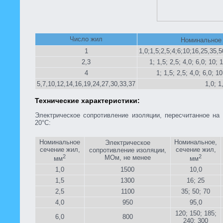
Число жил
Номинальное 
1
1,0;1,5;2,5;4;6;10;16,25,35,
2,3
1; 1,5; 2,5; 4,0; 6,0; 10; 
4
1; 1,5; 2,5; 4,0; 6,0; 1
5,7,10,12,14,16,19,24,27,30,33,37
1,0; 1
Технические характеристики:
Электрическое сопротивление изоляции, пересчитанное на
20°С:
Номинальное
Номинальное,
Электрическое
сече­ние жил,
сечение жил,
сопротивление изоляции,
2
2
МОм, не менее
мм
мм
1,0
1500
10,0
1,5
1300
16; 25
2,5
1100
35; 50; 70
4,0
950
95,0
120; 150; 185;
6,0
800
240; 300