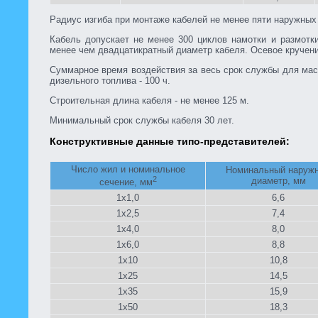
Радиус изгиба при монтаже кабелей не менее пяти наружных
Кабель допускает не менее 300 циклов намотки и размотк
менее чем двадцатикратный диаметр кабеля. Осевое кручени
Суммарное время воздействия за весь срок службы для масе
дизельного топлива - 100 ч.
Строительная длина кабеля - не менее 125 м.
Минимальный срок службы кабеля 30 лет.
Конструктивные данные типо-представителей:
Число жил и номинальное
Номинальный наруж
2
диаметр, мм
сечение, мм
1x1,0
6,6
1x2,5
7,4
1x4,0
8,0
1x6,0
8,8
1x10
10,8
1x25
14,5
1x35
15,9
1x50
18,3