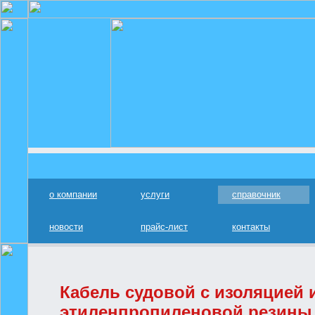
о компании
услуги
справочник
новости
прайс-лист
контакты
Кабель судовой с изоляцией 
этиленпропиленовой резины