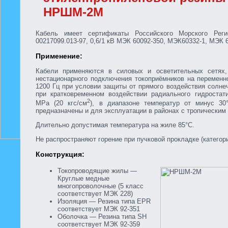
НРШМ-2М
Кабель имеет сертификаты Российского Морского Ре
00217099.013-97, 0,6/1 кВ МЭК 60092-350, МЭК60332-1, МЭК 6
Применение:
Кабели применяются в силовых и осветительных сетях,
нестационарного подключения токоприёмников на переменн
1200 Гц при условии защиты от прямого воздействия солне
при кратковременном воздействии радиального гидростат
2
МРа (20 кгс/см
), в диапазоне температур от минус 3
предназначены и для эксплуатации в районах с тропическим
Длительно допустимая температура на жиле 85°С.
Не распространяют горение при пучковой прокладке (категори
Конструкция:
Токопроводящие жилы —
Круглые медные
многопроволочные (5 класс
соответствует МЭК 228)
Изоляция — Резина типа EPR
соответствует МЭК 92-351
Оболочка — Резина типа SH
соответствует МЭК 92-359