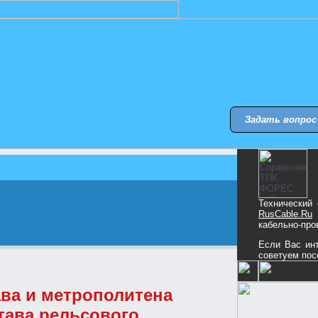
Задать вопрос
Технический
RusCable.Ru
кабельно-про
Если Вас инт
советуем пос
ава и метрополитена
тава рельсового