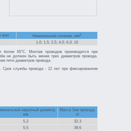
2
о жил
Номинальное сечение, мм
1
1,0; 1,5; 2,5; 4,0; 6,0; 10
е более 65°С. Монтаж проводов производится при
иба не должен быть менее трех диаметров провода.
нее пяти диаметров провода.
. Срок службы провода - 12 лет при фиксированном
минальный наружный диаметр,
Масса 1км провода,
мм
кг
5,2
32,3
5,5
39,6