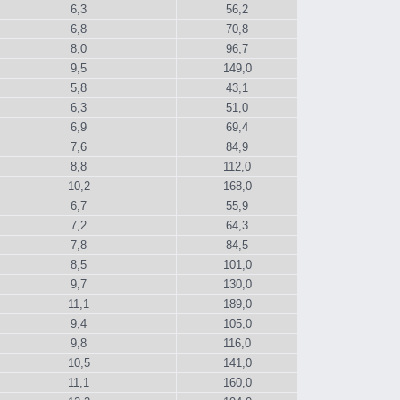
6,3
56,2
6,8
70,8
8,0
96,7
9,5
149,0
5,8
43,1
6,3
51,0
6,9
69,4
7,6
84,9
8,8
112,0
10,2
168,0
6,7
55,9
7,2
64,3
7,8
84,5
8,5
101,0
9,7
130,0
11,1
189,0
9,4
105,0
9,8
116,0
10,5
141,0
11,1
160,0