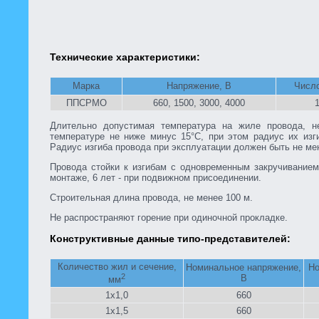
Технические характеристики:
Марка
Напряжение, В
Числ
ППСРМО
660, 1500, 3000, 4000
Длительно допустимая температура на жиле провода, н
температуре не ниже минус 15°С, при этом радиус их изг
Радиус изгиба провода при эксплуатации должен быть не ме
Провода стойки к изгибам с одновременным закручиванием
монтаже, 6 лет - при подвижном присоединении.
Строительная длина провода, не менее 100 м.
Не распространяют горение при одиночной прокладке.
Конструктивные данные типо-представителей:
Количество жил и сечение,
Номинальное напряжение,
Но
2
В
мм
1х1,0
660
1х1,5
660