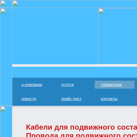
о компании
услуги
справочник
новости
прайс-лист
контакты
Кабели для подвижного сост
Провода для подвижного сос